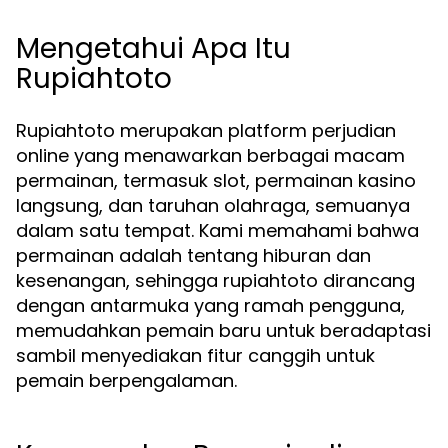
Mengetahui Apa Itu
Rupiahtoto
Rupiahtoto merupakan platform perjudian
online yang menawarkan berbagai macam
permainan, termasuk slot, permainan kasino
langsung, dan taruhan olahraga, semuanya
dalam satu tempat. Kami memahami bahwa
permainan adalah tentang hiburan dan
kesenangan, sehingga rupiahtoto dirancang
dengan antarmuka yang ramah pengguna,
memudahkan pemain baru untuk beradaptasi
sambil menyediakan fitur canggih untuk
pemain berpengalaman.