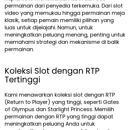
permainan dari penyedia terkemuka. Dari slot
video yang memukau hingga permainan meja
klasik, setiap pemain memiliki pilihan yang
luas untuk dijelajahi. Namun, untuk
meningkatkan peluang menang, penting untuk
memahami strategi dan mekanisme di balik
permainan.
Koleksi Slot dengan RTP
Tertinggi
Kami menawarkan koleksi slot dengan RTP
(Return to Player) yang tinggi, seperti Gates
of Olympus dan Starlight Princess. Memilih
permainan dengan RTP yang tinggi dapat
meningkatkan peluang Anda untuk