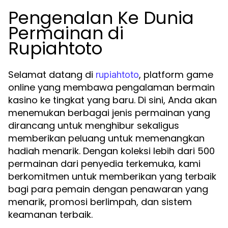
Pengenalan Ke Dunia
Permainan di
Rupiahtoto
Selamat datang di
, platform game
rupiahtoto
online yang membawa pengalaman bermain
kasino ke tingkat yang baru. Di sini, Anda akan
menemukan berbagai jenis permainan yang
dirancang untuk menghibur sekaligus
memberikan peluang untuk memenangkan
hadiah menarik. Dengan koleksi lebih dari 500
permainan dari penyedia terkemuka, kami
berkomitmen untuk memberikan yang terbaik
bagi para pemain dengan penawaran yang
menarik, promosi berlimpah, dan sistem
keamanan terbaik.