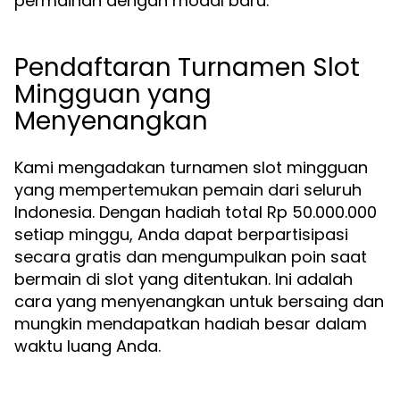
permainan dengan modal baru.
Pendaftaran Turnamen Slot
Mingguan yang
Menyenangkan
Kami mengadakan turnamen slot mingguan
yang mempertemukan pemain dari seluruh
Indonesia. Dengan hadiah total Rp 50.000.000
setiap minggu, Anda dapat berpartisipasi
secara gratis dan mengumpulkan poin saat
bermain di slot yang ditentukan. Ini adalah
cara yang menyenangkan untuk bersaing dan
mungkin mendapatkan hadiah besar dalam
waktu luang Anda.