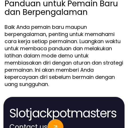
Panduan untuk Pemain Baru
dan Berpengalaman
Baik Anda pemain baru maupun
berpengalaman, penting untuk memahami
cara kerja setiap permainan. Luangkan waktu
untuk membaca panduan dan melakukan
latihan dalam mode demo untuk
membiasakan diri dengan aturan dan strategi
permainan. Ini akan memberi Anda
kepercayaan diri sebelum bermain dengan
uang sungguhan.
Slotjackpotmasters
Contact us