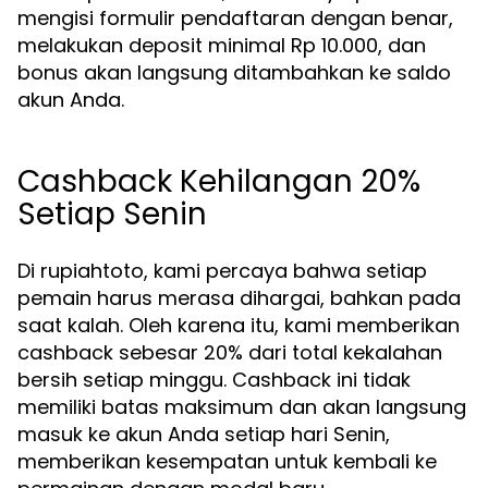
mengisi formulir pendaftaran dengan benar,
melakukan deposit minimal Rp 10.000, dan
bonus akan langsung ditambahkan ke saldo
akun Anda.
Cashback Kehilangan 20%
Setiap Senin
Di rupiahtoto, kami percaya bahwa setiap
pemain harus merasa dihargai, bahkan pada
saat kalah. Oleh karena itu, kami memberikan
cashback sebesar 20% dari total kekalahan
bersih setiap minggu. Cashback ini tidak
memiliki batas maksimum dan akan langsung
masuk ke akun Anda setiap hari Senin,
memberikan kesempatan untuk kembali ke