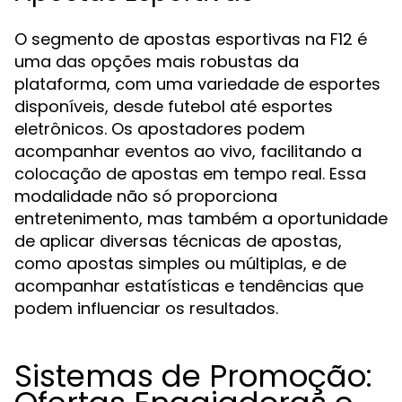
O segmento de apostas esportivas na F12 é
uma das opções mais robustas da
plataforma, com uma variedade de esportes
disponíveis, desde futebol até esportes
eletrônicos. Os apostadores podem
acompanhar eventos ao vivo, facilitando a
colocação de apostas em tempo real. Essa
modalidade não só proporciona
entretenimento, mas também a oportunidade
de aplicar diversas técnicas de apostas,
como apostas simples ou múltiplas, e de
acompanhar estatísticas e tendências que
podem influenciar os resultados.
Sistemas de Promoção: