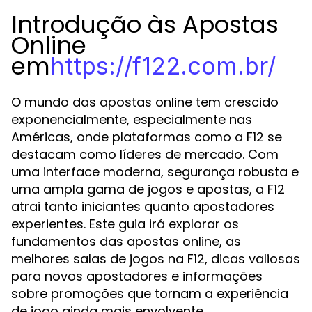
Introdução às Apostas
Online
em
https://f122.com.br/
O mundo das apostas online tem crescido
exponencialmente, especialmente nas
Américas, onde plataformas como a F12 se
destacam como líderes de mercado. Com
uma interface moderna, segurança robusta e
uma ampla gama de jogos e apostas, a F12
atrai tanto iniciantes quanto apostadores
experientes. Este guia irá explorar os
fundamentos das apostas online, as
melhores salas de jogos na F12, dicas valiosas
para novos apostadores e informações
sobre promoções que tornam a experiência
de jogo ainda mais envolvente.