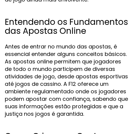
Entendendo os Fundamentos
das Apostas Online
Antes de entrar no mundo das apostas, é
essencial entender alguns conceitos básicos.
As apostas online permitem que jogadores
de todo o mundo participem de diversas
atividades de jogo, desde apostas esportivas
até jogos de cassino. A F12 oferece um
ambiente regulamentado onde os jogadores
podem apostar com confiança, sabendo que
suas informações estão protegidas e que a
justiça nos jogos é garantida.