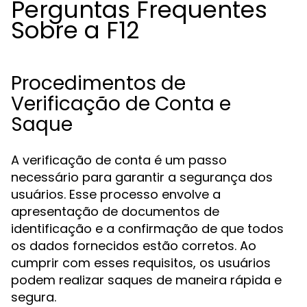
Perguntas Frequentes
Sobre a F12
Procedimentos de
Verificação de Conta e
Saque
A verificação de conta é um passo
necessário para garantir a segurança dos
usuários. Esse processo envolve a
apresentação de documentos de
identificação e a confirmação de que todos
os dados fornecidos estão corretos. Ao
cumprir com esses requisitos, os usuários
podem realizar saques de maneira rápida e
segura.