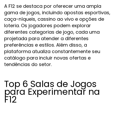
A F12 se destaca por oferecer uma ampla
gama de jogos, incluindo apostas esportivas,
caça-níqueis, cassino ao vivo e opções de
loteria. Os jogadores podem explorar
diferentes categorias de jogo, cada uma
projetada para atender a diferentes
preferências e estilos. Além disso, a
plataforma atualiza constantemente seu
catálogo para incluir novas ofertas e
tendências do setor.
Top 6 Salas de Jogos
para Experimentar na
F12