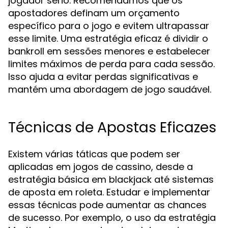
jogador sério. Recomendamos que os
apostadores definam um orçamento
específico para o jogo e evitem ultrapassar
esse limite. Uma estratégia eficaz é dividir o
bankroll em sessões menores e estabelecer
limites máximos de perda para cada sessão.
Isso ajuda a evitar perdas significativas e
mantém uma abordagem de jogo saudável.
Técnicas de Apostas Eficazes
Existem várias táticas que podem ser
aplicadas em jogos de cassino, desde a
estratégia básica em blackjack até sistemas
de aposta em roleta. Estudar e implementar
essas técnicas pode aumentar as chances
de sucesso. Por exemplo, o uso da estratégia