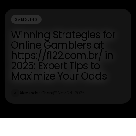
GAMBLING
Winning Strategies for
Online Gamblers at
https://f122.com.br/ in
2025: Expert Tips to
Maximize Your Odds
Alexander Chen
Nov 24, 2025
A