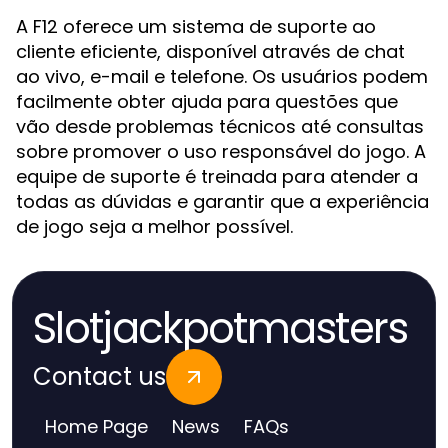
A F12 oferece um sistema de suporte ao
cliente eficiente, disponível através de chat
ao vivo, e-mail e telefone. Os usuários podem
facilmente obter ajuda para questões que
vão desde problemas técnicos até consultas
sobre promover o uso responsável do jogo. A
equipe de suporte é treinada para atender a
todas as dúvidas e garantir que a experiência
de jogo seja a melhor possível.
Slotjackpotmasters
Contact us
Home Page
News
FAQs