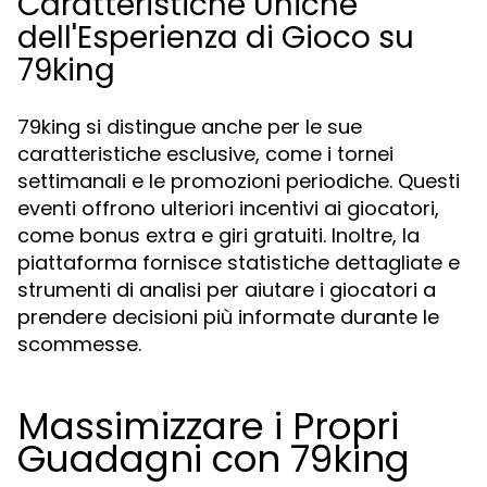
Caratteristiche Uniche
dell'Esperienza di Gioco su
79king
79king si distingue anche per le sue
caratteristiche esclusive, come i tornei
settimanali e le promozioni periodiche. Questi
eventi offrono ulteriori incentivi ai giocatori,
come bonus extra e giri gratuiti. Inoltre, la
piattaforma fornisce statistiche dettagliate e
strumenti di analisi per aiutare i giocatori a
prendere decisioni più informate durante le
scommesse.
Massimizzare i Propri
Guadagni con 79king