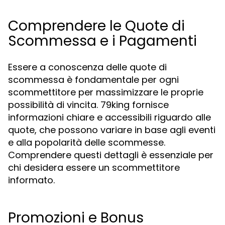
Comprendere le Quote di
Scommessa e i Pagamenti
Essere a conoscenza delle quote di
scommessa è fondamentale per ogni
scommettitore per massimizzare le proprie
possibilità di vincita. 79king fornisce
informazioni chiare e accessibili riguardo alle
quote, che possono variare in base agli eventi
e alla popolarità delle scommesse.
Comprendere questi dettagli è essenziale per
chi desidera essere un scommettitore
informato.
Promozioni e Bonus